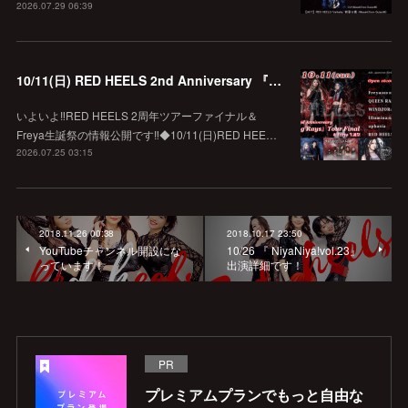
2026.07.29 06:39
10/11(日) RED HEELS 2nd Anniversary 『Crossing Rays』Tour Final & Freya 生誕祭
いよいよ‼️RED HEELS 2周年ツアーファイナル＆
Freya生誕祭の情報公開です‼️◆10/11(日)RED HEE…
2026.07.25 03:15
2018.11.26 00:38
2018.10.17 23:50
YouTubeチャンネル開設にな
10/26 『 NiyaNiya!vol.23』
っています！
出演詳細です！
PR
プレミアムプランでもっと自由な