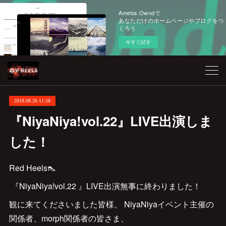
Ameba Owndで
あなただけのホームページやブログをつ
くろう
今すぐ試す
2018.08.26 11:58
『NiyaNiya!vol.22』LIVE出演しま
した！
Red Heels👠
『NiyaNiya!vol.22 』LIVE出演無事に終わりました！
観に来てくださいました皆様、 NiyaNiyaイベント主催の
関係者、morph関係者の皆さま、