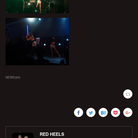
NEWS
(
99
)
RED HEELS