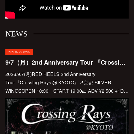
NEWS
2026.07.29 07:06
9/7（月）2nd Anniversary Tour 『Crossing Rays @ KYOTO』
2026.9.7(月)RED HEELS 2nd Anniversary
Tour『Crossing Rays @ KYOTO』📍京都 SILVER
WINGSOPEN 18:30 START 19:00🎫 ADV ¥2,500 +1D…