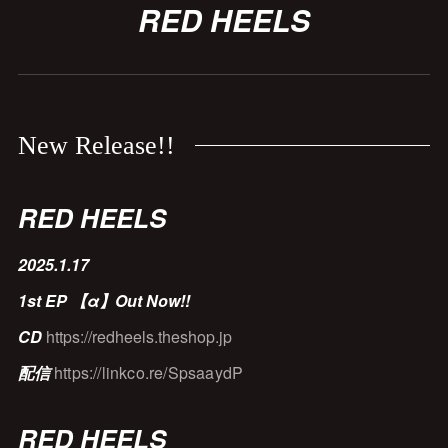
RED HEELS
New Release!!
RED HEELS
2025.1.17
1st EP 【α
】Out Now!!
CD
https://redheels.theshop.jp
配信
https://linkco.re/SpsaaydP
RED HEELS