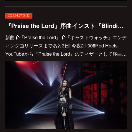
2024.04.27 08:22
『Praise the Lord』序曲インスト『Blinding』公開します！！
新曲🥀『Praise the Lord』🥀『キャストウォッチ』エンデ
ィング曲リリースまであと3日‼️今夜21:00‼️Red Heels
YouTubeから『Praise the Lord』のティザーとして序曲…